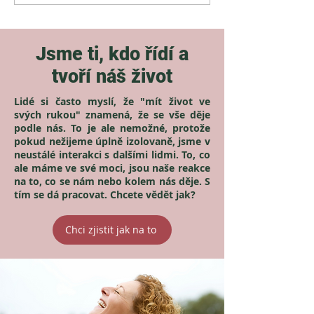
Jsme ti, kdo řídí a
tvoří náš život
Lidé si často myslí, že "mít život ve
svých rukou" znamená, že se vše děje
podle nás. To je ale nemožné, protože
pokud nežijeme úplně izolovaně, jsme v
neustálé interakci s dalšími lidmi. To, co
ale máme ve své moci, jsou naše reakce
na to, co se nám nebo kolem nás děje. S
tím se dá pracovat. Chcete vědět jak?
Chci zjistit jak na to