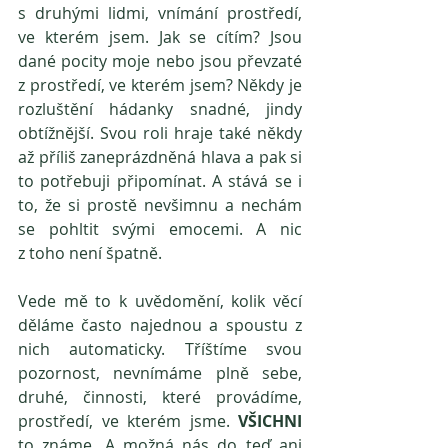
s druhými lidmi, vnímání prostředí, 
ve kterém jsem. Jak se cítím? Jsou 
dané pocity moje nebo jsou převzaté 
z prostředí, ve kterém jsem? Někdy je 
rozluštění hádanky snadné, jindy 
obtížnější. Svou roli hraje také někdy 
až příliš zaneprázdněná hlava a pak si 
to potřebuji připomínat. A stává se i 
to, že si prostě nevšimnu a nechám 
se pohltit svými emocemi. A nic 
z toho není špatně.
Vede mě to k uvědomění, kolik věcí 
děláme často najednou a spoustu z 
nich automaticky. Tříštíme svou 
pozornost, nevnímáme plně sebe, 
druhé, činnosti, které provádíme, 
prostředí, ve kterém jsme. 
VŠICHNI 
to známe. A možná nás do teď ani 