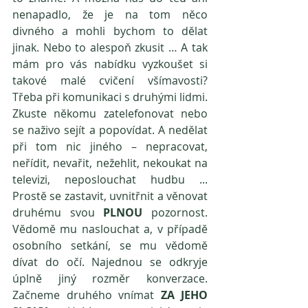
nenapadlo, že je na tom něco 
divného a mohli bychom to dělat 
jinak. Nebo to alespoň zkusit … A tak 
mám pro vás nabídku vyzkoušet si 
takové malé cvičení všímavosti? 
Třeba při komunikaci s druhými lidmi. 
Zkuste někomu zatelefonovat nebo 
se naživo sejít a popovídat. A nedělat 
při tom nic jiného – nepracovat, 
neřídit, nevařit, nežehlit, nekoukat na 
televizi, neposlouchat hudbu ... 
Prostě se zastavit, uvnitřnit a věnovat 
druhému svou 
PLNOU 
pozornost. 
Vědomě mu naslouchat a, v případě 
osobního setkání, se mu vědomě 
dívat do očí. Najednou se odkryje 
úplně jiný rozměr konverzace. 
Začneme druhého vnímat 
ZA JEHO 