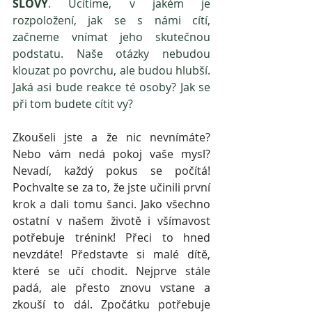
SLOVY
. Ucítíme, v jakém je 
rozpoložení, jak se s námi cítí, 
začneme vnímat jeho skutečnou 
podstatu. Naše otázky nebudou 
klouzat po povrchu, ale budou hlubší. 
Jaká asi bude reakce té osoby? Jak se 
při tom budete cítit vy? 
Zkoušeli jste a že nic nevnímáte? 
Nebo vám nedá pokoj vaše mysl? 
Nevadí, každý pokus se počítá! 
Pochvalte se za to, že jste učinili první 
krok a dali tomu šanci. Jako všechno 
ostatní v našem životě i všímavost 
potřebuje trénink! Přeci to hned 
nevzdáte! Představte si malé dítě, 
které se učí chodit. Nejprve stále 
padá, ale přesto znovu vstane a 
zkouší to dál. Zpočátku potřebuje 