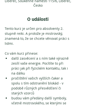
Liberec, Soukenné náměstí 115/6, Liberec,
Česko
O události
Tento kurz je určen pro absolventy 2. 
stupně reiki. A protože je mistrovský, 
znamená to, že se chcete věnovat práci s 
lidmi.
Co vám kurz přinese:
další zasvěcení a s ním také výrazně 
zesílí vaše energie. Pocítíte to při 
práci jak při fyzickém kontaktu, tak i 
na dálku
pročištění vašich vyšších čaker a 
spolu s tím odstranění blokád - v 
podobě různých přesvědčení či 
starých vzorců
budou vám předány další symboly, 
včetně mistrovského, se kterými se 