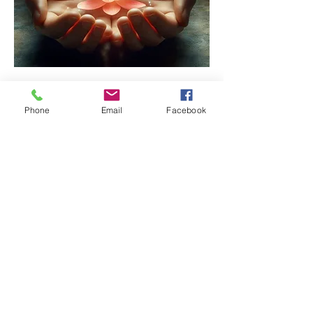
Reiki hands
Phone
Email
Facebook
Nevíte si rady se svou životní situací a
zajímá vás, zda vám mohu pomoci?
Ozvěte se mi.