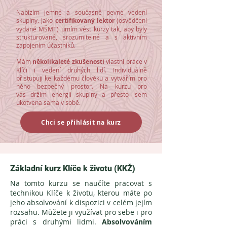
Nabízím jemné a současně pevné vedení
skupiny. Jako
certifikovaný lektor
(osvědčení
vydané MŠMT) umím vést kurzy tak, aby byly
strukturované, srozumitelné a s aktivním
zapojením účastníků.
Mám
několikaleté zkušenosti
vlastní práce v
Klíči i vedení druhých lidí. Individuálně
přistupuji ke každému člověku a vytvářím pro
něho bezpečný prostor.
Na kurzu pro
vás
držím energii skupiny a přesto jsem
ukotvena sama v sobě.
Chci se přihlásit na kurz
Základní kurz Klíče k životu (KKŽ)
Na tomto kurzu se naučíte pracovat s
technikou Klíče k životu, kterou máte po
jeho absolvování k dispozici v celém jejím
rozsahu. Můžete ji využívat pro sebe i pro
práci s druhými lidmi.
Absolvováním