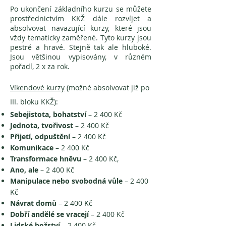
Po ukončení základního kurzu se můžete
prostřednictvím KKŽ dále rozvíjet a
absolvovat navazující kurzy, které jsou
vždy tematicky zaměřené. Tyto kurzy jsou
pestré a hravé. Stejně tak ale hluboké.
Jsou většinou vypisovány, v různém
pořadí, 2 x za rok.
Víkendové kurzy
(možné absolvovat již po
III. bloku KKŽ):
Sebejistota, bohatství
– 2 400 Kč
Jednota, tvořivost
– 2 400 Kč
Přijetí, odpuštění
– 2 400 Kč
Komunikace
– 2 400 Kč
Transformace hněvu
– 2 400 Kč,
Ano, ale
– 2 400 Kč
Manipulace nebo svobodná vůle
– 2 400
Kč
Návrat domů
– 2 400 Kč
Dobří andělé se vracejí
– 2 400 Kč
Lidské božství
– 2 400 Kč