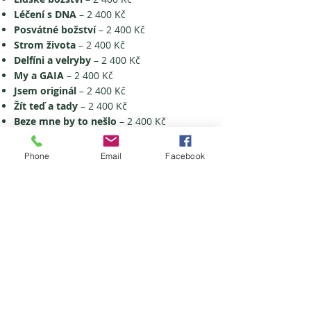
Léčení s DNA
– 2 400 Kč
Posvátné božství
– 2 400 Kč
Strom života
– 2 400 Kč
Delfíni a velryby
– 2 400 Kč
My a GAIA
– 2 400 Kč
Jsem originál
– 2 400 Kč
Žít teď a tady
– 2 400 Kč
Beze mne by to nešlo
– 2 400 Kč
Co kdyby ...
– 2 400 Kč
Rybičko zlatá přeju si ...
– 2 400 Kč
Phone
Email
Facebook
Odpuštění jako akt bezpodmínečné
lásky
– 2 400 Kč
Pokání, jeho pravý smysl
– 2 400 Kč
Přátelství
– 2 400 Kč
Naše vnitřní nastavení
– 2 400 Kč,
Moudrost přísloví
- 2 400 Kč
Bolest a růst
– 2 400 Kč
Kurzy je kdykoliv možné si zopakovat. Ze
zkušenosti vím, že mají úplně jinou