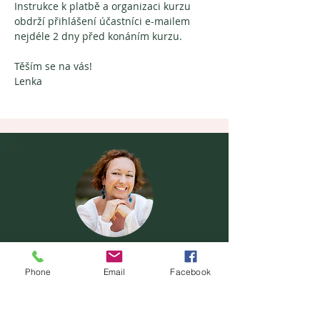
Instrukce k platbě a organizaci kurzu 
obdrží přihlášení účastníci e-mailem 
nejdéle 2 dny před konáním kurzu.
Těším se na vás! 
Lenka
Nevíte si rady se svou životní situací a
zajímá vás, zda vám mohu pomoci?
Phone
Email
Facebook
Ozvěte se mi.
Kontakt