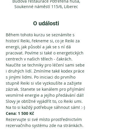
Budova restaurace Potrefená husa,
Soukenné náměstí 115/6, Liberec
O události
Během tohoto kurzu se seznámíte s 
historií Reiki, řekneme si, co je Reiki za 
energii, jak působí a jak se s ní dá 
pracovat. Povíme si také o energetických 
centrech v našich tělech - čakrách. 
Naučíte se techniky pro léčení sami sebe 
i druhých lidí. Zmíníme také kodex práce 
s jinými lidmi. Po iniciaci do prvního 
stupně Reiki si vše vyzkoušíte a zažijete 
zázrak. Stanete se kanálem pro přijímání 
vesmírné energie a jejího předávání dál! 
Slovy je obtížné vyjádřít to, co Reiki umi. 
Na to si každý potřebuje sáhnout sám! :-)
Cena:
1 500 Kč
Rezervujte si své místo prostřednictvím 
rezervačního systému zde na stránkách. 