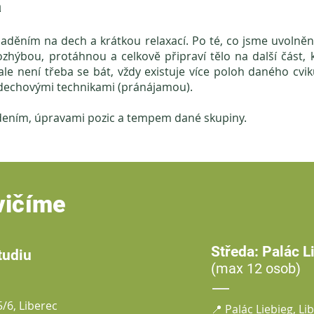
á
laděním na dech a krátkou relaxací. Po té, co jsme uvolně
ozhýbou, protáhnou a celkově připraví tělo na další část, 
le není třeba se bát, vždy existuje více poloh daného cviku
dechovými technikami (pránájamou).
dením, úpravami pozic a tempem dané skupiny.
vičíme
Středa: Palác L
tudiu
(max 12 osob)
/6, Liberec
📍 Palác Liebieg, Li