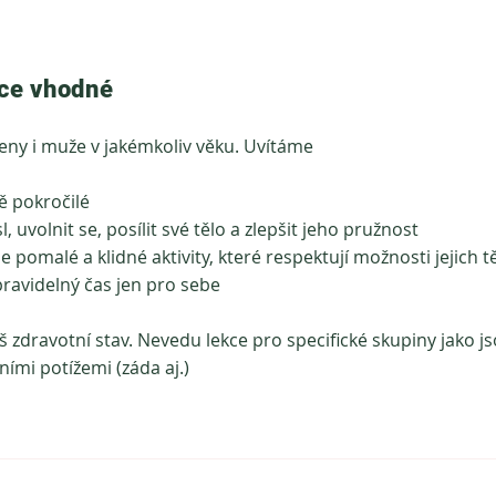
kce vhodné
eny i muže v jakémkoliv věku. Uvítáme
ě pokročilé
sl, uvolnit se, posílit své tělo a zlepšit jeho pružnost
e pomalé a klidné aktivity, které respektují možnosti jejich t
t pravidelný čas jen pro sebe
áš zdravotní stav. N
evedu lekce pro specifické skupiny jako js
ními potížemi (záda aj.)