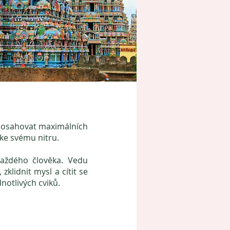
a dosahovat maximálních
t ke svému
nitru.
každého člověka.
Vedu
 zklidn
it mysl a cítit se
notlivých cviků.