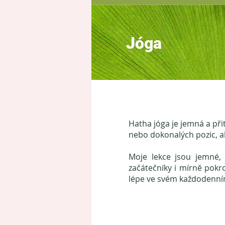
Jóga
Hatha jóga je jemná a př
nebo dokonalých pozic, a
Moje lekce jsou jemné,
začátečníky i mírně pokro
lépe ve svém každodenním