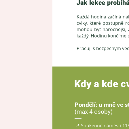
Jak lekce probíh
Každá hodina začíná na
cviky, které postupně r
mohou být náročnější, a
každý. Hodinu končíme 
Pracuji s bezpečným ve
Kdy a kde c
Pondělí: u mně ve s
(max 4 osoby)
📍 Soukenné náměstí 115