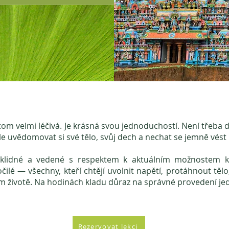
itom velmi léčivá. Je krásná svou jednoduchostí. Není třeb
le uvědomovat si své tělo, svůj dech a nechat se jemně vés
 klidné a vedené s respektem k aktuálním možnostem 
čilé — všechny, kteří chtějí uvolnit napětí, protáhnout tělo,
 životě. Na hodinách kladu důraz na správné provedení jed
Rezervovat lekci