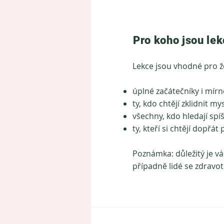
Pro koho jsou le
Lekce jsou vhodné pro ž
úplné začátečníky i mírn
ty, kdo chtějí zklidnit my
všechny, kdo hledají spíš
ty, kteří si chtějí dopřá
Poznámka: d
ůležitý je v
případně lidé se zdravot