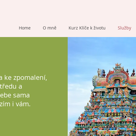
Home
O mně
Kurz Klíče k životu
Služby
a ke zpomalení,
tředu a
sebe sama
zím i vám.