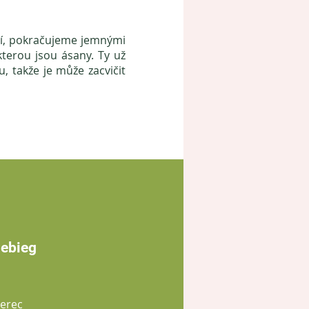
ní, pokračujeme jemnými
kterou jsou ásany. Ty už
, takže je může zacvičit
iebieg
berec