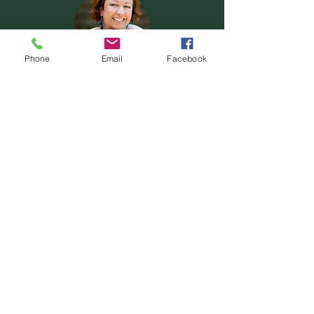
Phone
Email
Facebook
Nevíte si rady se svou životní situací a
zajímá vás, zda vám mohu pomoci?
Ozvěte se mi.
Kontakt
S čím vám pomohu?
Na zklidnění a celkovou harmonizaci je ideální
terapie reiki
. Možná ale už víte, že potřebujete
něco ve svém životě zpracovat, a na to je vhodná
individuální terapie s technikou
Klíče
. Někdy ale
máme bloky v rodinném systému, a pak jsou
vhodným nástrojem
rodinné konstelace
.
Kde se uvidíme?
V průběhu roku se toho děje spoustu. Podívejte se,