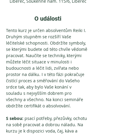
Liberec, Soukenné nám. 115/6, Liberec
O události
Tento kurz je určen absolventům Reiki I. 
Druhým stupněm se rozšíří Vaše 
léčitelské schopnosti. Obdržíte symboly, 
se kterými budete od této chvíle vědomě 
pracovat. Naučíte se techniky, kterými 
můžete léčit situace v minulosti i 
budoucnosti a léčit lidi, zvířata nebo 
prostor na dálku. I v této fázi pokračuje 
čistící proces a směřování do Vašeho 
srdce tak, aby bylo Vaše konání v 
souladu s nejvyšším dobrem pro 
všechny a všechno. Na konci semináře 
obdržíte certifikát o absolvování.
S sebou: 
psací potřeby, přezůvky, ochotu 
na sobě pracovat a dobrou náladu. Na 
kurzu je k dispozici voda, čaj, káva a 