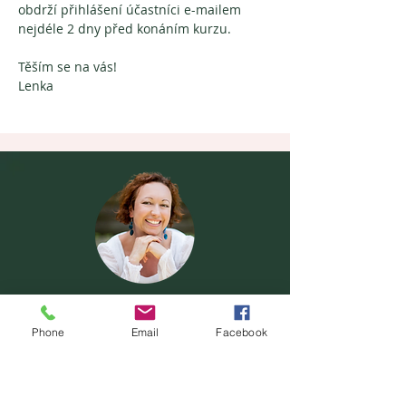
obdrží přihlášení účastníci e-mailem 
nejdéle 2 dny před konáním kurzu.
Těším se na vás! 
Lenka
Nevíte si rady se svou životní situací a
zajímá vás, zda vám mohu pomoci?
Phone
Email
Facebook
Ozvěte se mi.
Kontakt