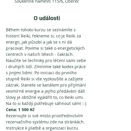
Soukenné náměstí 115/6, Liberec
O události
Během tohoto kurzu se seznámíte s 
historií Reiki, řekneme si, co je Reiki za 
energii, jak působí a jak se s ní dá 
pracovat. Povíme si také o energetických 
centrech v našich tělech - čakrách. 
Naučíte se techniky pro léčení sami sebe 
i druhých lidí. Zmíníme také kodex práce 
s jinými lidmi. Po iniciaci do prvního 
stupně Reiki si vše vyzkoušíte a zažijete 
zázrak. Stanete se kanálem pro přijímání 
vesmírné energie a jejího předávání dál! 
Slovy je obtížné vyjádřít to, co Reiki umi. 
Na to si každý potřebuje sáhnout sám! :-)
Cena:
1 500 Kč
Rezervujte si své místo prostřednictvím 
rezervačního systému zde na stránkách. 
Instrukce k platbě a organizaci kurzu 