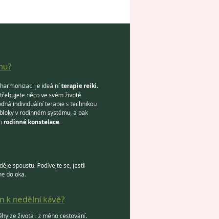
hu?
 harmonizaci je ideální
terapie reiki
.
otřebujete něco ve svém životě
odná individuální terapie s technikou
bloky v rodinném systému, a pak
em
rodinné konstelace
.
ěje spoustu. Podívejte se, jestli
e do oka.
n k nedělní kávě?
ěhy ze života i z mého cestování.