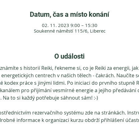
Datum, čas a místo konání
02. 11. 2023 9:00 – 15:30
Soukenné náměstí 115/6, Liberec
O události
míte s historií Reiki, řekneme si, co je Reiki za energii, jak 
 energetických centrech v našich tělech - čakrách. Naučíte s
é kodex práce s jinými lidmi. Po iniciaci do prvního stupně Re
e kanálem pro přijímání vesmírné energie a jejího předávání dá
e. Na to si každý potřebuje sáhnout sám! :-)
ostřednictvím rezervačního systému zde na stránkách. Instru
drobné informace k organizaci kurzu obdrží přihlášení účastn