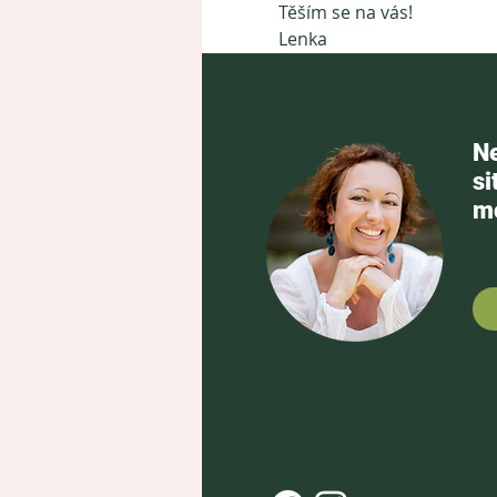
Těším se na vás! 
Lenka
Ne
si
mo