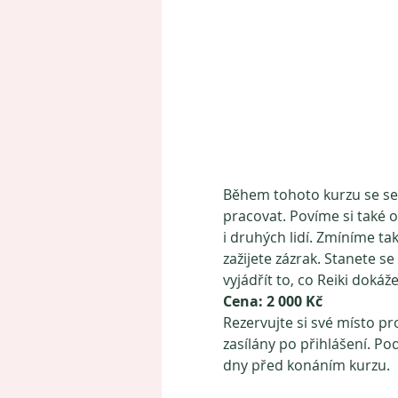
Během tohoto kurzu se sezná
pracovat. Povíme si také o
i druhých lidí. Zmíníme tak
zažijete zázrak. Stanete s
vyjádřít to, co Reiki dokáž
Cena:
2 000 Kč
Rezervujte si své místo pr
zasílány po přihlášení. Po
dny před konáním kurzu.