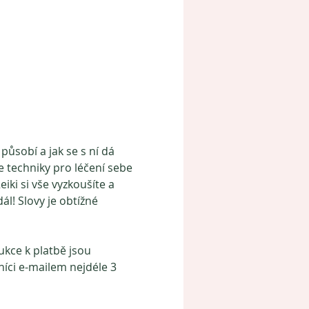
působí a jak se s ní dá 
e techniky pro léčení sebe 
iki si vše vyzkoušíte a 
l! Slovy je obtížné 
kce k platbě jsou 
íci e-mailem nejdéle 3 