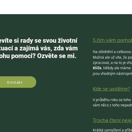
S čím vám pomo
víte si rady se svou životní
tuací a zajímá vás, zda vám
Na zklidnění a celkovou
hu pomoci? Ozvěte se mi.
Možná ale už víte, že p
zpracovat, a na to je vh
Klíče
. Někdy ale máme 
jsou vhodným nástroj
Kontakt
Kde se uvidíme?
V průběhu roku se toho d
vám něco z toho nepadn
Trocha čtení neje
Krátká zamyšlení a příb