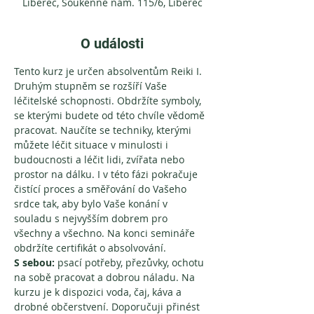
Liberec, Soukenné nám. 115/6, Liberec
O události
Tento kurz je určen absolventům Reiki I. 
Druhým stupněm se rozšíří Vaše 
léčitelské schopnosti. Obdržíte symboly, 
se kterými budete od této chvíle vědomě 
pracovat. Naučíte se techniky, kterými 
můžete léčit situace v minulosti i 
budoucnosti a léčit lidi, zvířata nebo 
prostor na dálku. I v této fázi pokračuje 
čistící proces a směřování do Vašeho 
srdce tak, aby bylo Vaše konání v 
souladu s nejvyšším dobrem pro 
všechny a všechno. Na konci semináře 
obdržíte certifikát o absolvování.
S sebou: 
psací potřeby, přezůvky, ochotu 
na sobě pracovat a dobrou náladu. Na 
kurzu je k dispozici voda, čaj, káva a 
drobné občerstvení. Doporučuji přinést 