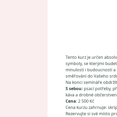
Tento kurz je určen absolv
symboly, se kterými budete
minulosti i budoucnosti a lé
směřování do Vašeho srdce
Na konci semináře obdržíte
S sebou: 
psací potřeby, př
káva a drobné občerstvení
Cena
: 2 500 Kč
Cena kurzu zahrnuje: skrip
Rezervujte si své místo p