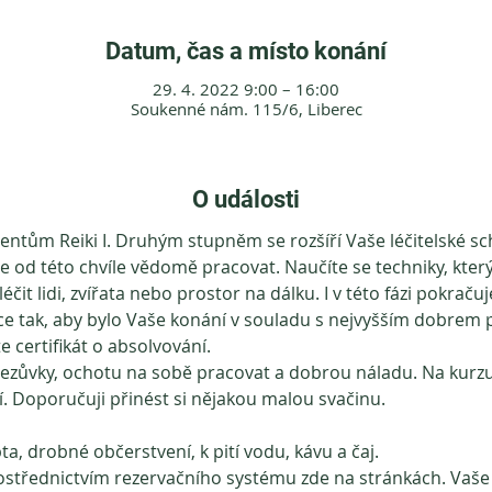
Datum, čas a místo konání
29. 4. 2022 9:00 – 16:00
Soukenné nám. 115/6, Liberec
O události
entům Reiki I. Druhým stupněm se rozšíří Vaše léčitelské sc
 od této chvíle vědomě pracovat. Naučíte se techniky, který
čit lidi, zvířata nebo prostor na dálku. I v této fázi pokračuje
 tak, aby bylo Vaše konání v souladu s nejvyšším dobrem 
 certifikát o absolvování.
ezůvky, ochotu na sobě pracovat a dobrou náladu. Na kurzu je
. Doporučuji přinést si nějakou malou svačinu. 
ta, drobné občerstvení, k pití vodu, kávu a čaj.
rostřednictvím rezervačního systému zde na stránkách. Vaše