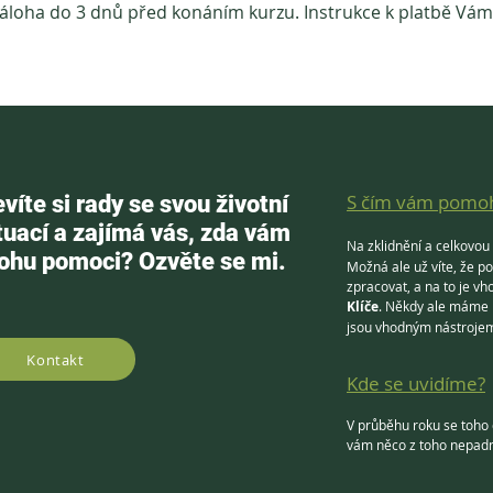
oha do 3 dnů před konáním kurzu. Instrukce k platbě Vám z
S čím vám pomo
víte si rady se svou životní
tuací a zajímá vás, zda vám
Na zklidnění a celkovou
hu pomoci? Ozvěte se mi.
Možná ale už víte, že p
zpracovat, a na to je vh
Klíče
. Někdy ale máme 
jsou vhodným nástroj
Kontakt
Kde se uvidíme?
V průběhu roku se toho d
vám něco z toho nepadn