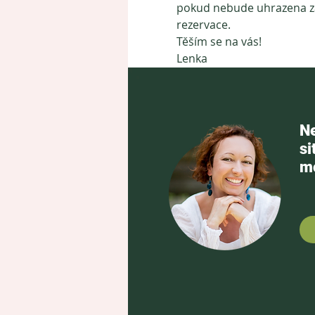
pokud nebude uhrazena zál
rezervace.
Těším se na vás!
Lenka
Ne
si
mo