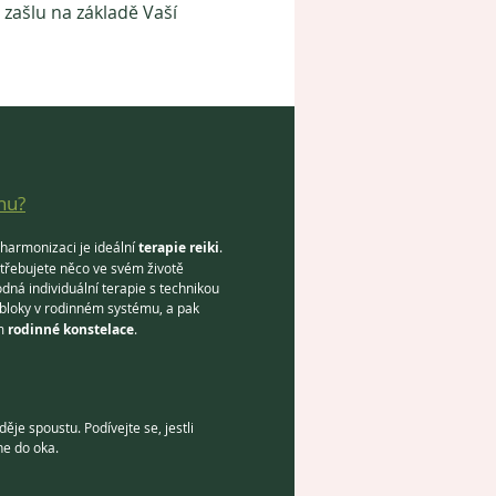
ašlu na základě Vaší 
hu?
 harmonizaci je ideální
terapie reiki
.
otřebujete něco ve svém životě
odná individuální terapie s technikou
bloky v rodinném systému, a pak
em
rodinné konstelace
.
ěje spoustu. Podívejte se, jestli
e do oka.