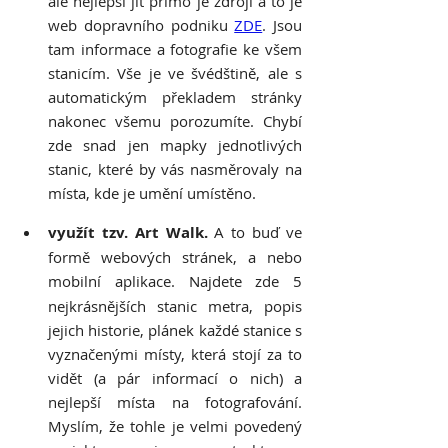
ale nejlepší jít přímo je zdroji a to je 
web dopravního podniku 
ZDE
. Jsou 
tam informace a fotografie ke všem 
stanicím. Vše je ve švédštině, ale s 
automatickým překladem stránky 
nakonec všemu porozumíte. Chybí 
zde snad jen mapky jednotlivých 
stanic, které by vás nasměrovaly na 
místa, kde je umění umístěno.
využít tzv. Art Walk. 
A to buď ve 
formě webových stránek, a nebo 
mobilní aplikace.
Najdete zde 5 
nejkrásnějších stanic metra, popis 
jejich historie, plánek každé stanice s 
vyznačenými místy, která stojí za to 
vidět (a pár informací o nich) a 
nejlepší místa na fotografování. 
Myslím, že tohle je velmi povedený 