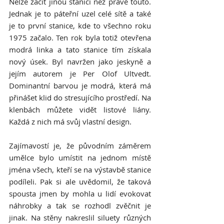
Nelze začít jinou stanicí než právě touto. 
Jednak je to páteřní uzel celé sítě a také 
je to první stanice, kde to všechno roku 
1975 začalo. Ten rok byla totiž otevřena 
modrá linka a tato stanice tím získala 
nový úsek. Byl navržen jako jeskyně a 
jejím autorem je Per Olof Ultvedt. 
Dominantní barvou je modrá, která má 
přinášet klid do stresujícího prostředí. Na 
klenbách můžete vidět listové liány. 
Každá z nich má svůj vlastní design.
Zajímavostí je, že původním záměrem 
umělce bylo umístit na jednom místě 
jména všech, kteří se na výstavbě stanice 
podíleli. Pak si ale uvědomil, že taková 
spousta jmen by mohla u lidí evokovat 
náhrobky a tak se rozhodl zvěčnit je 
jinak. Na stěny nakreslil siluety různých 