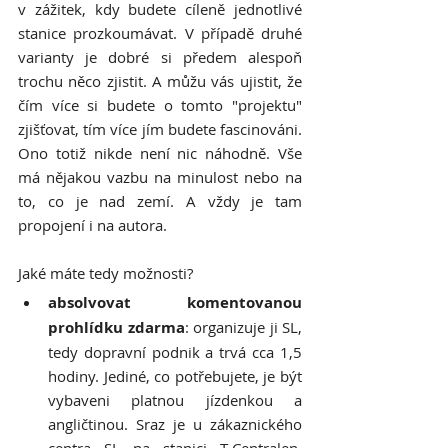
v zážitek, kdy budete cíleně jednotlivé 
stanice prozkoumávat. V případě druhé 
varianty je dobré si předem alespoň 
trochu něco zjistit. A můžu vás ujistit, že 
čím více si budete o tomto "projektu" 
zjišťovat, tím více jím budete fascinováni. 
Ono totiž nikde není nic náhodně. Vše 
má nějakou vazbu na minulost nebo na 
to, co je nad zemí. A vždy je tam 
propojení i na autora.
Jaké máte tedy možnosti?
absolvovat komentovanou 
prohlídku zdarma
: organizuje ji SL, 
tedy dopravní podnik a trvá cca 1,5 
hodiny. Jediné, co potřebujete, je být 
vybaveni platnou jízdenkou a 
angličtinou. Sraz je u zákaznického 
centra SL na stanici T-Centralen. 