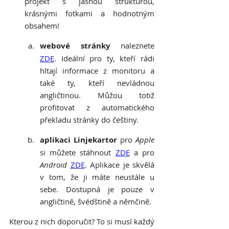
projekt s jasnou strukturou, 
krásnými fotkami a hodnotným 
obsahem!
webové stránky
 naleznete 
ZDE
. Ideální pro ty, kteří rádi 
hltají informace z monitoru a 
také ty, kteří nevládnou 
angličtinou. Můžou totiž 
profitovat z automatického 
překladu stránky do češtiny.
aplikaci Linjekartor 
pro 
Apple
si můžete stáhnout 
ZDE
 a pro 
Android
ZDE
. Aplikace je skvělá 
v tom, že ji máte neustále u 
sebe. Dostupná je pouze v 
angličtině, švédštině a němčině.
Kterou z nich doporučit? To si musí každý 