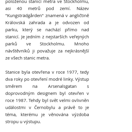
položenou stanicí metra ve Stockholmu, 
asi 40 metrů pod zemí. Název 
"Kungsträdgården" znamená v angličtině 
Královská zahrada a je odvozen od 
parku, který se nachází přímo nad 
stanicí. Je jedním z nejstarších veřejných 
parků ve Stockholmu. Mnoho 
návštěvníků ji považuje za nejkrásnější 
ze všech stanic metra. 
Stanice byla otevřena v roce 1977, tedy 
dva roky po otevření modré linky. Výstup 
směrem na Arsenalsgatan s 
doprovodným designem byl otevřen v 
roce 1987. Tehdy byl svět velmi ovlivněn 
událostmi v Černobylu a právě to je 
téma, kterému je věnována výzdoba 
stropu u výstupu. 