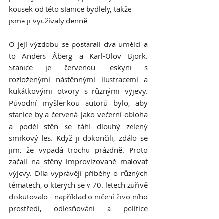
kousek od této stanice bydlely, takže 
jsme ji využívaly denně. 
O její výzdobu se postarali dva umělci a 
to Anders Åberg a Karl-Olov Björk. 
Stanice je červenou jeskyní s 
rozloženými nástěnnými ilustracemi a 
kukátkovými otvory s různými výjevy. 
Původní myšlenkou autorů bylo, aby 
stanice byla červená jako večerní obloha 
a podél stěn se táhl dlouhý zelený 
smrkový les. Když ji dokončili, zdálo se 
jim, že vypadá trochu prázdně. Proto 
začali na stěny improvizovaně malovat 
výjevy. Díla vyprávějí příběhy o různých 
tématech, o kterých se v 70. letech zuřivě 
diskutovalo - například o ničení životního 
prostředí, odlesňování a politice 