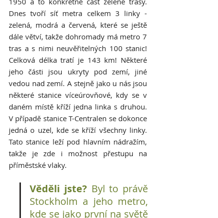
1950 a to konkrétně část zelené trasy. 
Dnes tvoří síť metra celkem 3 linky - 
zelená, modrá a červená, které se ještě 
dále větví, takže dohromady má metro 7 
tras a s nimi neuvěřitelných 100 stanic! 
Celková délka tratí je 143 km! Některé 
jeho části jsou ukryty pod zemí, jiné 
vedou nad zemí. A stejně jako u nás jsou 
některé stanice víceúrovňové, kdy se v 
daném místě kříží jedna linka s druhou. 
V případě stanice T-Centralen se dokonce 
jedná o uzel, kde se kříží všechny linky. 
Tato stanice leží pod hlavním nádražím, 
takže je zde i možnost přestupu na 
příměstské vlaky. 
Věděli jste?
 Byl to právě 
Stockholm a jeho metro, 
kde se jako první na světě 