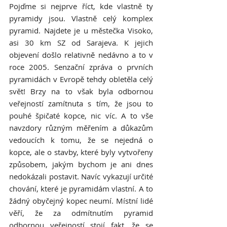
Pojďme si nejprve říct, kde vlastně ty 
pyramidy jsou. Vlastně celý komplex 
pyramid. Najdete je u městečka Visoko, 
asi 30 km SZ od Sarajeva. K jejich 
objevení došlo relativně nedávno a to v 
roce 2005. Senzační zpráva o prvních 
pyramidách v Evropě tehdy obletěla celý 
svět! Brzy na to však byla odbornou 
veřejností zamítnuta s tím, že jsou to 
pouhé špičaté kopce, nic víc. A to vše 
navzdory různým měřením a důkazům 
vedoucích k tomu, že se nejedná o 
kopce, ale o stavby, které byly vytvořeny 
způsobem, jakým bychom je ani dnes 
nedokázali postavit. Navíc vykazují určité 
chování, které je pyramidám vlastní. A to 
žádný obyčejný kopec neumí. Místní lidé 
věří, že za odmítnutím pyramid 
odbornou veřejností stojí fakt, že se 