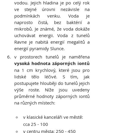
vodou. Jejich hladina je po celý rok 
ve stejné úrovni nezávisle na 
podmínkách venku. Voda je 
naprosto čistá, bez baktérií a 
mikrobů. Je známé, že voda dokáže 
uchovávat energii. Voda z tunelů 
Ravne je nabitá energií megalitů a 
energií pyramidy Slunce.  
v prostorech tunelů je naměřena 
vysoká hodnota záporných iontů
na 1 cm krychlový, které jsou pro 
lidské tělo léčivé. S tím, jak 
postupujete hlouběji do tunelů jejich 
výše roste. Níže jsou uvedeny 
průměrné hodnoty záporných iontů 
na různých místech:
v klasické kanceláři ve městě: 
cca 25 - 100
v centru města: 250 - 450