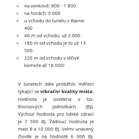
na venkově: 800 - 1 800
na horách: 5 000
u vchodu do tunelu v Ravne: 
400
40 m od vchodu: už 3 000
180 m od vchodu je to už 13 
500
220 m od vchodu v léčivé 
komoře až 18 000!
V tunelech dále proběhlo měření 
týkající se 
vibrační kvality místa
. 
Hodnota je uvedena v tzv.  
Bovisových jednotkách (BJ). 
Výchozí hodnota pro lidské zdraví 
je 7 500 BJ. Žádoucí hodnota je 
mezi 8 a 10 000 BJ. Velmi unavený 
člověk je na hodnotě 6 000 BJ. 