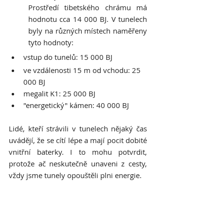
Prostředí tibetského chrámu má 
hodnotu cca 14 000 BJ. V tunelech 
byly na různých místech naměřeny 
tyto hodnoty:
vstup do tunelů: 15 000 BJ
ve vzdálenosti 15 m od vchodu: 25 
000 BJ
megalit K1: 25 000 BJ
"energetický" kámen: 40 000 BJ
Lidé, kteří strávili v tunelech nějaký čas 
uvádějí, že se cítí lépe a mají pocit dobité 
vnitřní baterky. I to mohu potvrdit, 
protože ač neskutečně unaveni z cesty, 
vždy jsme tunely opouštěli plni energie. 