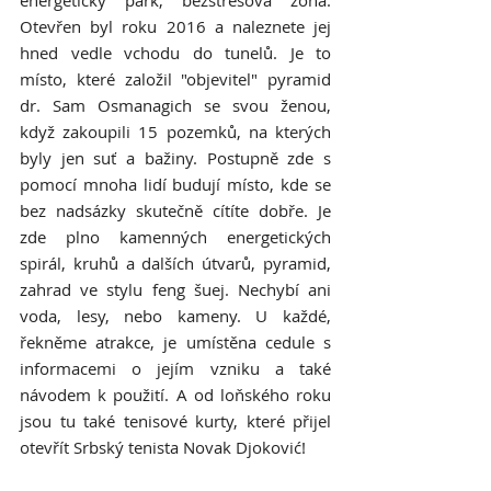
energetický park, bezstresová zóna. 
Otevřen byl roku 2016 a naleznete jej 
hned vedle vchodu do tunelů. Je to 
místo, které založil "objevitel" pyramid 
dr. Sam Osmanagich se svou ženou, 
když zakoupili 15 pozemků, na kterých 
byly jen suť a bažiny. Postupně zde s 
pomocí mnoha lidí budují místo, kde se 
bez nadsázky skutečně cítíte dobře. Je 
zde plno kamenných energetických 
spirál, kruhů a dalších útvarů, pyramid, 
zahrad ve stylu feng šuej. Nechybí ani 
voda, lesy, nebo kameny. U každé, 
řekněme atrakce, je umístěna cedule s 
informacemi o jejím vzniku a také 
návodem k použití. A od loňského roku 
jsou tu také tenisové kurty, které přijel 
otevřít Srbský tenista Novak Djoković!