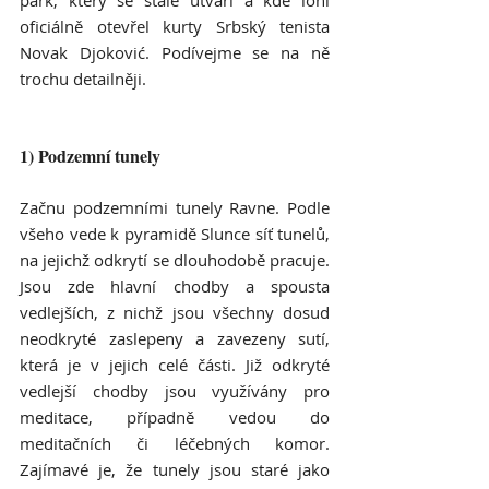
park, který se stále utváří a kde loni 
oficiálně otevřel kurty Srbský tenista 
Novak Djoković. Podívejme se na ně 
trochu detailněji.
1) Podzemní tunely
Začnu podzemními tunely Ravne. Podle 
všeho vede k pyramidě Slunce síť tunelů, 
na jejichž odkrytí se dlouhodobě pracuje. 
Jsou zde hlavní chodby a spousta 
vedlejších, z nichž jsou všechny dosud 
neodkryté zaslepeny a zavezeny sutí, 
která je v jejich celé části. Již odkryté 
vedlejší chodby jsou využívány pro 
meditace, případně vedou do 
meditačních či léčebných komor. 
Zajímavé je, že tunely jsou staré jako 