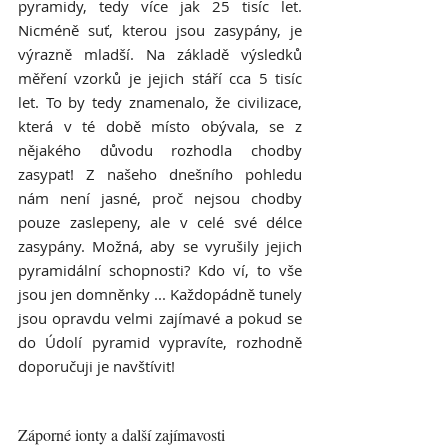
pyramidy, tedy více jak 25 tisíc let. 
Nicméně suť, kterou jsou zasypány, je 
výrazně mladší. Na základě výsledků 
měření vzorků je jejich stáří cca 5 tisíc 
let. To by tedy znamenalo, že civilizace, 
která v té době místo obývala, se z 
nějakého důvodu rozhodla chodby 
zasypat! Z našeho dnešního pohledu 
nám není jasné, proč nejsou chodby 
pouze zaslepeny, ale v celé své délce 
zasypány. Možná, aby se vyrušily jejich 
pyramidální schopnosti? Kdo ví, to vše 
jsou jen domněnky ... Každopádně tunely 
jsou opravdu velmi zajímavé a pokud se 
do Údolí pyramid vypravíte, rozhodně 
doporučuji je navštívit!
Záporné ionty a další zajímavosti