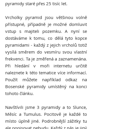
pyramidy staré přes 25 tisíc let.
Vrcholky pyramid jsou většinou volně 
přístupné, případně je možné domluvit 
vstup s majiteli pozemku. A nyní se 
dostáváme k tomu, co dělá tyto kopce 
pyramidami - každý z jejich vrcholů totiž 
vysílá směrem do vesmíru svou vlastní 
frekvenci. Ta je změřená a zaznamenána. 
Při hledání v moři internetu určitě 
naleznete k této tematice více informací. 
Použít můžete například odkaz na 
Bosenské pyramidy umístěný na konci 
tohoto článku.
Navštívili jsme 3 pyramidy a to Slunce, 
Měsíc a Tumulus. Pocitově je každé to 
místo úplně jiné. Podrobnější zážitky tu 
ale popisovat nebudu. Každý z nás je jiný 