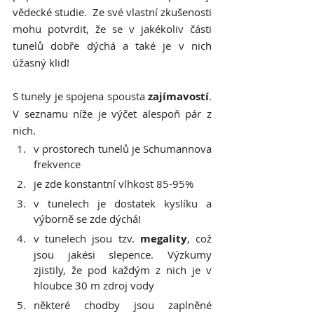
vědecké studie.  Ze své vlastní zkušenosti 
mohu potvrdit, že se v jakékoliv části 
tunelů dobře dýchá a také je v nich 
úžasný klid! 
S tunely je spojena spousta 
zajímavostí
. 
V seznamu níže je výčet alespoň pár z 
nich.
v prostorech tunelů je Schumannova 
frekvence
je zde konstantní vlhkost 85-95%
v tunelech je dostatek kyslíku a 
výborně se zde dýchá! 
v tunelech jsou tzv. 
megality
, což 
jsou jakési slepence. Výzkumy 
zjistily, že pod každým z nich je v 
hloubce 30 m zdroj vody
některé chodby jsou zaplněné 