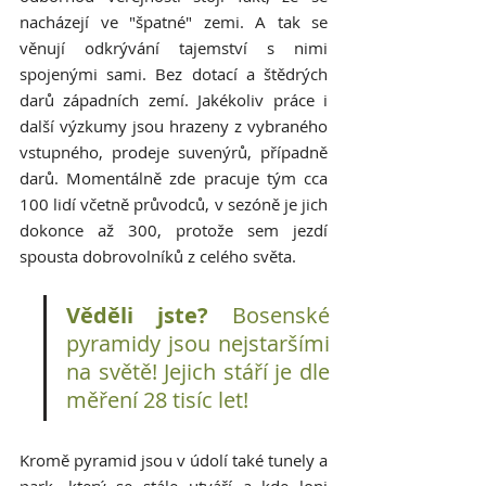
nacházejí ve "špatné" zemi. A tak se 
věnují odkrývání tajemství s nimi 
spojenými sami. Bez dotací a štědrých 
darů západních zemí. Jakékoliv práce i 
další výzkumy jsou hrazeny z vybraného 
vstupného, prodeje suvenýrů, případně 
darů. Momentálně zde pracuje tým cca 
100 lidí včetně průvodců, v sezóně je jich 
dokonce až 300, protože sem jezdí 
spousta dobrovolníků z celého světa. 
Věděli jste?
 Bosenské 
pyramidy jsou nejstaršími 
na světě! Jejich stáří je dle 
měření 28 tisíc let!
Kromě pyramid jsou v údolí také tunely a 