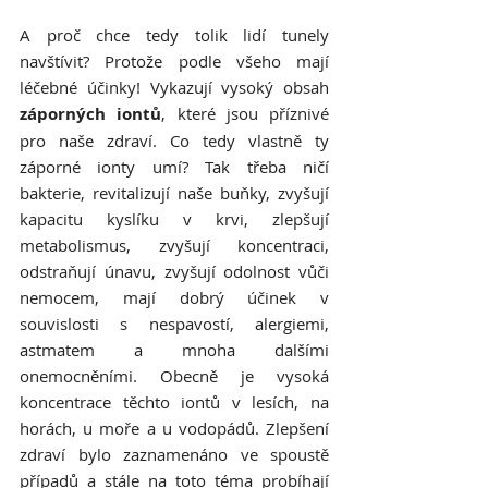
A proč chce tedy tolik lidí tunely 
navštívit? Protože podle všeho mají 
léčebné účinky! Vykazují vysoký obsah 
záporných iontů
, které jsou příznivé 
pro naše zdraví. Co tedy vlastně ty 
záporné ionty umí? Tak třeba ničí 
bakterie, revitalizují naše buňky, zvyšují 
kapacitu kyslíku v krvi, zlepšují 
metabolismus, zvyšují koncentraci, 
odstraňují únavu, zvyšují odolnost vůči 
nemocem, mají dobrý účinek v 
souvislosti s nespavostí, alergiemi, 
astmatem a mnoha dalšími 
onemocněními. Obecně je vysoká 
koncentrace těchto iontů v lesích, na 
horách, u moře a u vodopádů. Zlepšení 
zdraví bylo zaznamenáno ve spoustě 
případů a stále na toto téma probíhají 